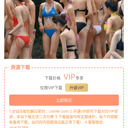
资源下载
VIP
下载价格
专享
仅限VIP下载
升级VIP
立即购买
1.全站压缩包解压密码：cdxilie.com 2.开通VIP即可下载对应VIP资
源，本站下载无须二次付费 3.下载链接均有定期维护，每个内容都
有备用下载，站内的内容都保证能正常下载！ 4.客服微信：
qwe35366