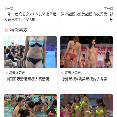
上一篇
下一篇
一年一度盛宴之2015长隆比基尼
泳池超模&凯美超模内衣秀第3部
大赛水中仙子第3部
分
猜你喜欢
选美泳装秀
选美泳装秀
中国国际游艇超模大赛游艇水
泳池超模&凯美超模内衣秀第3
上秀第1部分
部分