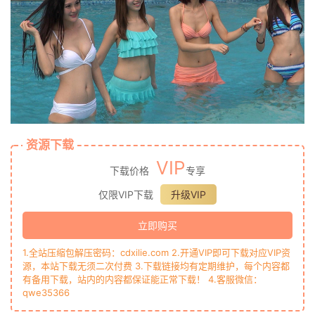
资源下载
VIP
下载价格
专享
仅限VIP下载
升级VIP
立即购买
1.全站压缩包解压密码：cdxilie.com 2.开通VIP即可下载对应VIP资
源，本站下载无须二次付费 3.下载链接均有定期维护，每个内容都
有备用下载，站内的内容都保证能正常下载！ 4.客服微信：
qwe35366