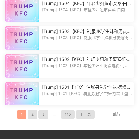
[Trump] 1504【KFC】年轻少妇超市买菜·白内
前面微透黑·有机会就一直前拍
[Trump] 1504【KFC】年轻少妇超市买菜·白内前
面微透黑·有机会就一直前拍 作...
[Trump] 1503【KFC】制服JK学生妹和男友逛
街·短裙淡绿色内前后CD
[Trump] 1503【KFC】制服JK学生妹和男友逛街·
短裙淡绿色内前后CD 作品编号...
[Trump] 1502【KFC】年轻少妇和闺蜜逛街·可
能是BaiHu·Sao窄内快兜不住13了
[Trump] 1502【KFC】年轻少妇和闺蜜逛街·可能
是BaiHu·Sao窄内快兜不住13了 ...
[Trump] 1501【KFC】油腻男泡学生妹·摁墙上
壁咚·妹子装矜持还说好奇怪
[Trump] 1501【KFC】油腻男泡学生妹·摁墙上壁
咚·妹子装矜持还说好奇怪 作品...
1
2
3
...
110
下一页
跳转