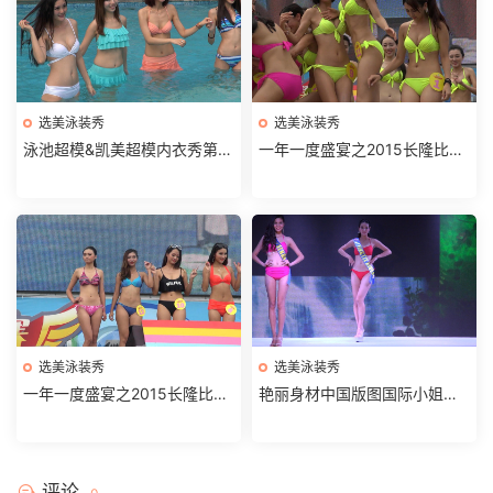
选美泳装秀
选美泳装秀
泳池超模&凯美超模内衣秀第2
一年一度盛宴之2015长隆比基
部分
尼大赛水中仙子第2部分
选美泳装秀
选美泳装秀
一年一度盛宴之2015长隆比基
艳丽身材中国版图国际小姐中
尼大赛水中仙子第1部
国区决赛第2部分
评论