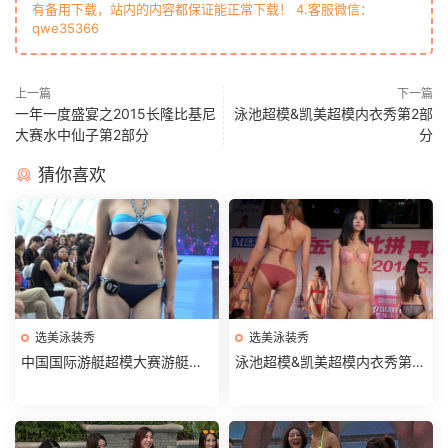
有备用下载，站内的内容都保证能正常下载！ 4.客服微信：
qwe35366
上一篇
下一篇
一年一度盛宴之2015长隆比基尼
泳池超模&凯美超模内衣秀第2部
大赛水中仙子第2部分
分
猜你喜欢
选美泳装秀
选美泳装秀
中国国际游艇超模大赛游艇水
泳池超模&凯美超模内衣秀第3
上秀第1部分
部分