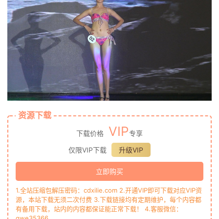
资源下载
VIP
下载价格
专享
仅限VIP下载
升级VIP
立即购买
1.全站压缩包解压密码：cdxilie.com 2.开通VIP即可下载对应VIP资
源，本站下载无须二次付费 3.下载链接均有定期维护，每个内容都
有备用下载，站内的内容都保证能正常下载！ 4.客服微信：
qwe35366