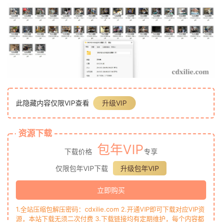
此隐藏内容仅限VIP查看
升级VIP
资源下载
包年VIP
下载价格
专享
仅限包年VIP下载
升级包年VIP
立即购买
1.全站压缩包解压密码：cdxilie.com 2.开通VIP即可下载对应VIP资
源，本站下载无须二次付费 3.下载链接均有定期维护，每个内容都