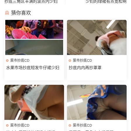
抄底三角区丰满的波点内少妇
少妇的绿裙有点宽松啊
猜你喜欢
菜市抄底CD
菜市抄底CD
水果市场抄底短发牛仔裙少妇
抄底内内再抄罩罩
菜市抄底CD
菜市抄底CD