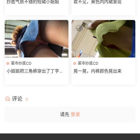
抄底气质不错的短裙小姐姐
君不见，黄色内内裙里现
菜市抄底CD
菜市抄底CD
小姐姐把三角裤穿出了丁字裤
晃一晃，内裤颜色晃出来
的感觉
评论
0
请先
登录