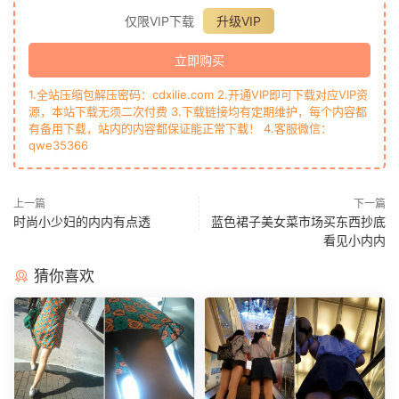
仅限VIP下载
升级VIP
立即购买
1.全站压缩包解压密码：cdxilie.com 2.开通VIP即可下载对应VIP资
源，本站下载无须二次付费 3.下载链接均有定期维护，每个内容都
有备用下载，站内的内容都保证能正常下载！ 4.客服微信：
qwe35366
上一篇
下一篇
时尚小少妇的内内有点透
蓝色裙子美女菜市场买东西抄底
看见小内内
猜你喜欢